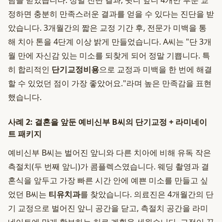
담을 받았습니다. 정밀 진단 결과, 윗니 앞니 4개만 부분 교
정하면 충분히 만족스러운 결과를 얻을 수 있다는 진단을 받
았습니다. 3개월간의 짧은 교정 기간 후, 전문가 미백을 통
해 치아 톤을 4단계 이상 밝게 만들었습니다. A씨는 "단 3개
월 만에 자신감 있는 미소를 되찾게 되어 정말 기쁩니다. 특
히 합리적인
단기교정비용
으로 교정과 미백을 한 번에 해결
할 수 있었던 점이 가장 좋았어요."라며 높은 만족감을 표현
했습니다.
사례 2: 결혼을 앞둔 예비신부 B씨의 단기교정 + 라미네이
트 패키지
예비신부 B씨는 벌어진 앞니와 다른 치아에 비해 유독 작은
측절치(두 번째 앞니)가 콤플렉스였습니다. 웨딩 촬영과 결
혼식을 앞두고 가장 빠른 시간 안에 예쁜 미소를 만들고 싶
었던 B씨는
티유치과
를 찾았습니다. 의료진은 4개월간의 단
기 교정으로 벌어진 앞니 공간을 닫고, 측절치 공간을 라미