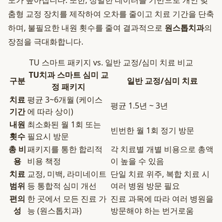
도가 높아집니다. 또한, 정밀한 데이터를 기반으로 개인 맞
춤형 교정 장치를 제작하여 오차를 줄이고 치료 기간을 단축
하며, 불필요한 내원 횟수를 줄여 결과적으로
원스톱치과
의
장점을 극대화합니다.
TU 스마트 패키지 vs. 일반 교정/심미 치료 비교
TU치과 스마트 심미 교
구분
일반 교정/심미 치료
정 패키지
치료
평균 3~6개월 (케이스
평균 1.5년 ~ 3년
기간
에 따라 상이)
내원
최소화된 월 1회 또는
빈번한 월 1회 정기 방문
횟수
필요시 방문
총 비
패키지를 통한 합리적
각 치료별 개별 비용으로 총액
용
비용 책정
이 높을 수 있음
치료
교정, 미백, 라미네이트
단일 치료 위주, 복합 치료 시
범위
등 통합적 심미 개선
여러 병원 방문 필요
편의
한 곳에서 모든 진료 가
진료 과목에 따라 여러 병원을
성
능 (원스톱치과)
방문해야 하는 번거로움