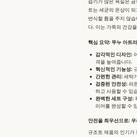
습기가 많은 욕실은 곰
트는 세균의 온상이 되
번식할 틈을 주지 않습
다. 이는 가족의 건강
핵심 요약: 뚜누 아트
감각적인 디자인:
어
격을 높여줍니다.
혁신적인 기능성:
규
간편한 관리:
세탁기
검증된 안전성:
라돈
하고 사용할 수 있
완벽한 세트 구성:
리어를 완성할 수 
안전을 최우선으로: 우
규조토 제품의 인기가 