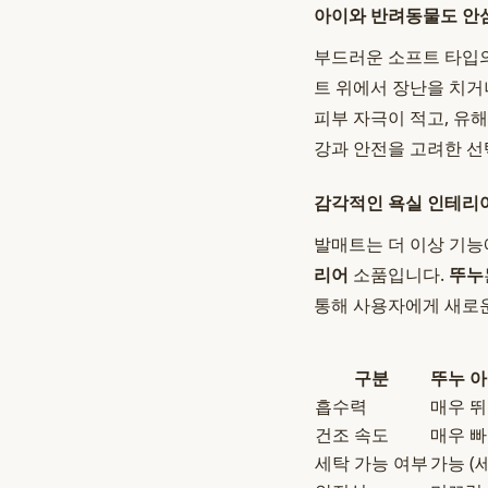
아이와 반려동물도 안
부드러운 소프트 타입
트 위에서 장난을 치거
피부 자극이 적고, 유
강과 안전을 고려한 선
감각적인 욕실 인테리어
발매트는 더 이상 기능
리어
소품입니다.
뚜누
통해 사용자에게 새로
구분
뚜누 
흡수력
매우 뛰
건조 속도
매우 
세탁 가능 여부
가능 (