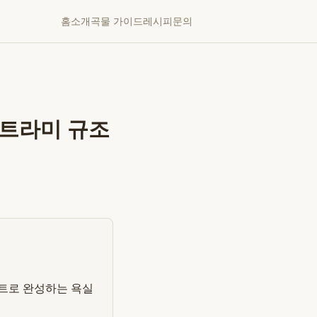
홈
소개
곡물 가이드
레시피
문의
아트라미 규조
세트로 완성하는 욕실