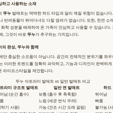
심하고 사용하는 소재
의
뚜누
발매트는 딱딱한 하드 타입과 달리 깨질 위험이 없습니다.
나 반려동물이 뛰어다녀도 다칠 염려가 없습니다. 또한, 천연 
해 화학 성분을 배제하여 온 가족이 안심하고 사용할 수 있습니다.
택, 그것이 바로
뚜누
가 추구하는 가치입니다.
의 완성, 뚜누와 함께
에만 충실한 소모품이 아닙니다. 공간의 전체적인 분위기를 좌
는 이러한 트렌드를 정확히 파악하고, 기능과 디자인이 완벽하게
운 라이프스타일을 제안합니다.
뚜누 아트라미 발매트 vs 일반 발매트 비교
아트라미 규조토 발매트
일반 면 발매트
하드
어남 (순간 흡수)
보통 (흡수 후 축축함)
뛰어남
빠름
느림 (세균 번식 우려)
빠름
세탁기 사용)
가능 (건조 시간 오래 걸림)
불가능 (