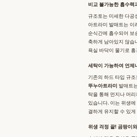
비교 불가능한 흡수력과
규조토는 미세한 다공성
아트라미 발매트는 이러
순식간에 흡수되어 보송
축하게 남아있지 않습니
욕실 바닥이 물기로 흥
세탁이 가능하여 언제
기존의 하드 타입 규조
뚜누
아트라미
발매트는
탁을 통해 먼지나 머리
있습니다. 이는 위생에
결하게 유지할 수 있게
위생 걱정 끝! 곰팡이와