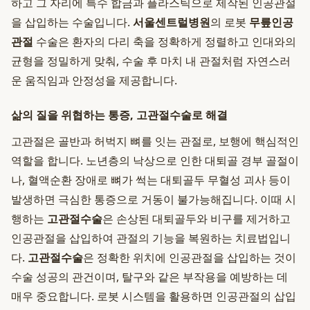
하고 그 자리에 특수 합금과 플라스틱으로 제작된 인공관절
을 삽입하는 수술입니다.
서울센트럴병원
의 로봇
무릎인공
관절
수술은 환자의 다리 축을 정확하게 정렬하고 인대와의
균형을 정밀하게 맞춰, 수술 후 마치 내 관절처럼 자연스러
운 움직임과 안정성을 제공합니다.
삶의 질을 위협하는 통증, 고관절수술로 해결
고관절은 골반과 허벅지 뼈를 잇는 관절로, 보행에 핵심적인
역할을 합니다. 노년층의 낙상으로 인한 대퇴골 경부 골절이
나, 혈액순환 장애로 뼈가 썩는 대퇴골두 무혈성 괴사 등이
발생하면 극심한 통증으로 거동이 불가능해집니다. 이때 시
행하는
고관절수술
은 손상된 대퇴골두와 비구를 제거하고
인공관절을 삽입하여 관절의 기능을 복원하는 치료법입니
다.
고관절수술
은 정확한 위치에 인공관절을 삽입하는 것이
수술 성공의 관건이며, 탈구와 같은 부작용을 예방하는 데
매우 중요합니다. 로봇 시스템을 활용하면 인공관절의 삽입