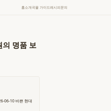
홈
소개
곡물 가이드
레시피
문의
원의 명품 보
-06-10 바쁜 현대