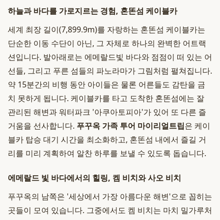
하늘과 바다를 가로지르는 경험, 혼똔섬 케이블카
세계 최장 길이(7,899.9m)를 자랑하는 혼똔섬 케이블카는
단순한 이동 수단이 아닌, 그 자체로 하나의 완벽한 어트랙
션입니다. 발아래로는 에메랄드빛 바다와 점점이 떠 있는 어
선들, 그리고 푸른 섬들의 파노라마가 그림처럼 펼쳐집니다.
약 15분간의 비행 동안 아이들은 물론 어른들도 감탄을 금
치 못하게 됩니다. 케이블카를 타고 도착한 혼똔섬에는 잘
관리된 해변과 워터파크 '아쿠아토피아'가 있어 또 다른 즐
거움을 선사합니다.
푸꾸옥 가족 투어 마이리얼트립
은 케이
블카 탑승 대기 시간을 최소화하고, 혼똔섬 내에서 즐길 거
리를 미리 계획하여 알찬 하루를 보낼 수 있도록 돕습니다.
에메랄드 빛 바다에서의 힐링, 켐 비치와 사오 비치
푸꾸옥의 남쪽은 '세상에서 가장 아름다운 해변'으로 꼽히는
곳들이 모여 있습니다. 그중에서도 켐 비치는 마치 밀가루처