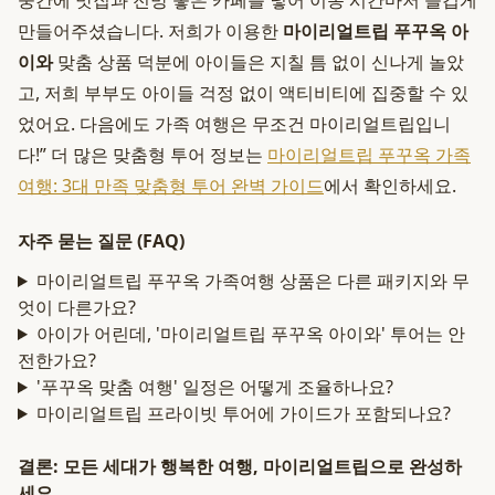
중간에 맛집과 전망 좋은 카페를 넣어 이동 시간마저 즐겁게
만들어주셨습니다. 저희가 이용한
마이리얼트립 푸꾸옥 아
이와
맞춤 상품 덕분에 아이들은 지칠 틈 없이 신나게 놀았
고, 저희 부부도 아이들 걱정 없이 액티비티에 집중할 수 있
었어요. 다음에도 가족 여행은 무조건 마이리얼트립입니
다!” 더 많은 맞춤형 투어 정보는
마이리얼트립 푸꾸옥 가족
여행: 3대 만족 맞춤형 투어 완벽 가이드
에서 확인하세요.
자주 묻는 질문 (FAQ)
마이리얼트립 푸꾸옥 가족여행 상품은 다른 패키지와 무
엇이 다른가요?
아이가 어린데, '마이리얼트립 푸꾸옥 아이와' 투어는 안
전한가요?
'푸꾸옥 맞춤 여행' 일정은 어떻게 조율하나요?
마이리얼트립 프라이빗 투어에 가이드가 포함되나요?
결론: 모든 세대가 행복한 여행, 마이리얼트립으로 완성하
세요