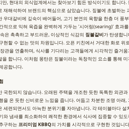
만, 현대의 외식업계에서는 찾아보기 힘든 방식이기도 합니다. 
로 재해석하여 브랜드의 핵심으로 삼았습니다. 짚불에 초벌하는 
 우대갈비에 깊숙이 배어들어, 고기 본연의 육향을 한층 더 풍
적으로 익혀 육즙을 완벽하게 가두는 '시어링(searing)' 효과를
 속은 촉촉하고 부드러운, 이상적인 식감의
짚불갈비
가 탄생합니다
구현할 수 없는 맛의 차원입니다. 오픈 키친에서 거대한 화로 위
 장관을 연출하며, 식사를 기다리는 고객들에게 시각적인 즐거움
을 합니다. 이처럼 몽탄은 짚불이라는 독창적인 요소를 통해 미
제공합니다.
험
 국한되지 않습니다. 오래된 주택을 개조한 듯한 독특한 외관과
행을 온 듯한 신비로운 느낌을 줍니다. 어둡고 차분한 조명 아래,
 세련되면서도 아늑한 분위기를 자아냅니다. 각 테이블마다 설
기와 냄새를 최소화하여 쾌적한 환경에서 식사에 집중할 수 있도
 추구하는
프리미엄 KBBQ
의 가치를 시각적으로 구현한 것입니다