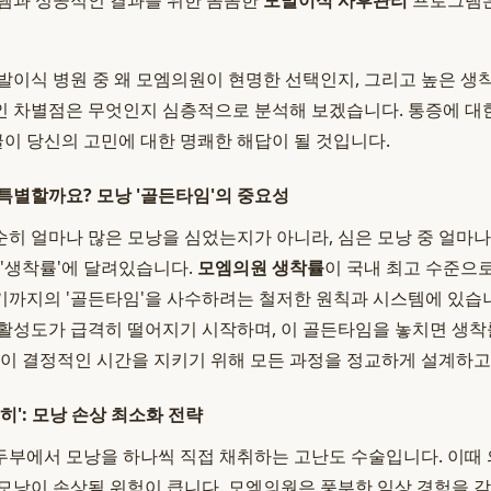
템과 성공적인 결과를 위한 꼼꼼한
모발이식 사후관리
프로그램은
발이식 병원 중 왜 모엠의원이 현명한 선택인지, 그리고 높은 
 차별점은 무엇인지 심층적으로 분석해 보겠습니다. 통증에 대한
글이 당신의 고민에 대한 명쾌한 해답이 될 것입니다.
특별할까요? 모낭 '골든타임'의 중요성
히 얼마나 많은 모낭을 심었는지가 아니라, 심은 모낭 중 얼마
 '생착률'에 달려있습니다.
모엠의원 생착률
이 국내 최고 수준으
까지의 '골든타임'을 사수하려는 철저한 원칙과 시스템에 있습니
활성도가 급격히 떨어지기 시작하며, 이 골든타임을 놓치면 생착
 이 결정적인 시간을 지키기 위해 모든 과정을 정교하게 설계하고
히': 모낭 손상 최소화 전략
부에서 모낭을 하나씩 직접 채취하는 고난도 수술입니다. 이때
모낭이 손상될 위험이 큽니다. 모엠의원은 풍부한 임상 경험을 