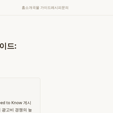
홈
소개
곡물 가이드
레시피
문의
이드:
d to Know 게시
어 광고비 경쟁의 늪