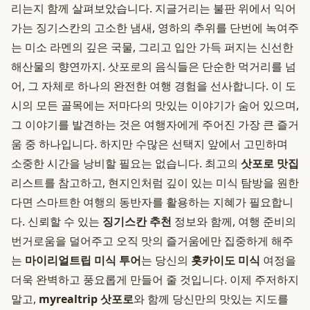
리는지 함께 살펴보았습니다. 지글거리는 불판 위에서 익어
가는 징기스칸의 고소한 냄새, 영하의 추위를 단번에 녹여주
는 미소 라멘의 깊은 국물, 그리고 입안 가득 퍼지는 신선한
해산물의 향연까지. 삿포로의 음식들은 단순한 먹거리를 넘
어, 그 자체로 하나의 완전한 여행 경험을 선사합니다. 이 도
시의 모든 골목에는 저마다의 맛있는 이야기가 숨어 있으며,
그 이야기를 발견하는 것은 여행자에게 주어진 가장 큰 즐거
움 중 하나입니다. 하지만 수많은 선택지 앞에서 고민하며
소중한 시간을 낭비할 필요는 없습니다. 최고의
삿포로 맛집
리스트를 참고하고, 현지인처럼 깊이 있는 미식 탐방을 원한
다면 스마트한 여행의 동반자를 활용하는 지혜가 필요합니
다. 신뢰할 수 있는
징기스칸 추천
정보와 함께, 여행 준비의
번거로움을 덜어주고 오직 맛의 즐거움에만 집중하게 해주
는
마이리얼트립 미식 투어
는 당신의
홋카이도 미식
여정을
더욱 완벽하고 풍요롭게 만들어 줄 것입니다. 이제 주저하지
말고,
myrealtrip 삿포로
와 함께 당신만의 맛있는 지도를