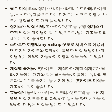
필수 미식 코스:
징기스칸, 미소 라멘, 수프 카레, 카이센
동, 신선한 유제품으로 만든 디저트는 삿포로 여행 시 반
드시 경험해야 할 대표 음식입니다.
징기스칸 맛집 선택:
'다루마', '잇핀' 등 유명
징기스칸
추천
맛집은 웨이팅이 길 수 있으므로, 방문 계획을 미리
세우는 것이 중요합니다.
스마트한 여행법:
myrealtrip 삿포로
서비스를 이용하
면 현지인 가이드와 함께하는 특별한 맛집 탐방이나 웨
이팅 없는 예약이 가능하여 여행의 질을 높일 수 있습니
다.
계절별 즐거움:
홋카이도는 계절마다 제철 식재료가 달
라, 겨울에는 대게와 같은 해산물을, 여름에는 유바리 멜
론과 옥수수를 즐기는 등 시기에 맞는
홋카이도 미식
을
계획하는 것이 좋습니다.
효율적인 동선:
스스키노, 오도리, 삿포로역 등 주요 지
역별 맛집 지도를 미리 파악하고 동선을 짜면 시간을 절
약하며 더 많은 맛집을 방문할 수 있습니다.