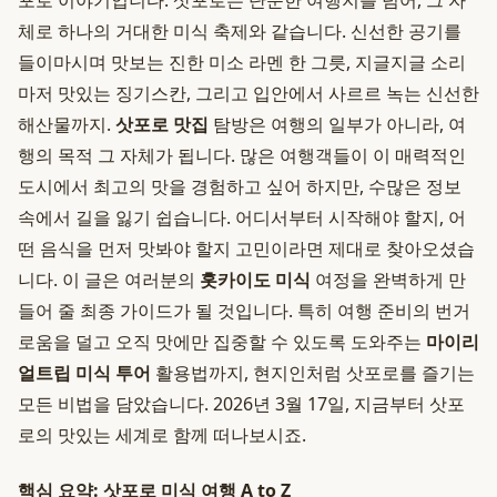
포로 이야기입니다. 삿포로는 단순한 여행지를 넘어, 그 자
체로 하나의 거대한 미식 축제와 같습니다. 신선한 공기를
들이마시며 맛보는 진한 미소 라멘 한 그릇, 지글지글 소리
마저 맛있는 징기스칸, 그리고 입안에서 사르르 녹는 신선한
해산물까지.
삿포로 맛집
탐방은 여행의 일부가 아니라, 여
행의 목적 그 자체가 됩니다. 많은 여행객들이 이 매력적인
도시에서 최고의 맛을 경험하고 싶어 하지만, 수많은 정보
속에서 길을 잃기 쉽습니다. 어디서부터 시작해야 할지, 어
떤 음식을 먼저 맛봐야 할지 고민이라면 제대로 찾아오셨습
니다. 이 글은 여러분의
홋카이도 미식
여정을 완벽하게 만
들어 줄 최종 가이드가 될 것입니다. 특히 여행 준비의 번거
로움을 덜고 오직 맛에만 집중할 수 있도록 도와주는
마이리
얼트립 미식 투어
활용법까지, 현지인처럼 삿포로를 즐기는
모든 비법을 담았습니다. 2026년 3월 17일, 지금부터 삿포
로의 맛있는 세계로 함께 떠나보시죠.
핵심 요약: 삿포로 미식 여행 A to Z