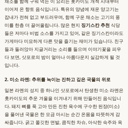
채소를 함께 구워 먹는 이 요리는 홋카이도 개척 시대부터
이어져 온 향토 음식입니다. 특유의 양념에 재운 양고기는
잡내가 전혀 없고 부드러우며, 함께 구운 채소는 고기의 풍
미를 한층 더 끌어올립니다. 많은 현지
징기스칸 추천
식당
들은 저마다 비법 소스를 가지고 있어, 같은 징기스칸이라도
가게마다 미묘하게 다른 맛을 즐기는 재미가 있습니다. 친구
들과 둘러앉아 지글거리는 소리를 들으며 이야기꽃을 피우
다 보면, 삿포로의 밤이 얼마나 아름다운지 실감하게 될 것
입니다.
2. 미소 라멘: 추위를 녹이는 진하고 깊은 국물의 위로
일본 라멘의 성지 중 하나인 삿포로에서 탄생한 미소 라멘은
홋카이도의 추운 겨울을 이겨내기 위해 만들어진 음식입니
다. 돼지 뼈를 푹 고아 만든 진한 육수에 구수한 된장(미소)
을 풀어낸 국물은 한 모금 마시는 순간 온몸을 따뜻하게 감
싸줍니다. 굵고 쫄깃한 면발, 큼직한 차슈, 아삭한 숙주와 옥