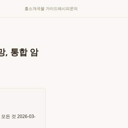
홈
소개
곡물 가이드
레시피
문의
, 통합 암
 것 2026-03-