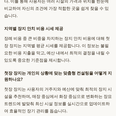
다. 이를 통해 사용자는 여러 시설의 가격과 위치를 한눈에
비교하여 자신의 조건에 가장 적합한 곳을 쉽게 찾을 수 있
습니다.
지역별 장지 안치 비용 시세 제공
장례 비용 중 큰 비중을 차지하는 장지 안치 비용에 대해 첫
장 장지는 지역별 평균 시세를 제공합니다. 이 정보는 불필
요한 비용 지출을 막고, 예산 내에서 최적의 결정을 내릴 수
있도록 중요한 기준점을 제시합니다.
첫장 장지는 개인의 상황에 맞는 맞춤형 컨설팅을 어떻게 지
원하나요?
첫장 장지는 사용자의 거주지와 예산에 맞춰 최적의 장지 시
설을 추천하며, 매장 중심에서 화장 중심으로 변화하는 장묘
트렌드에 발맞춰 최신 시설 정보를 실시간으로 업데이트하
여 효율적인 장기 관리를 돕습니다.