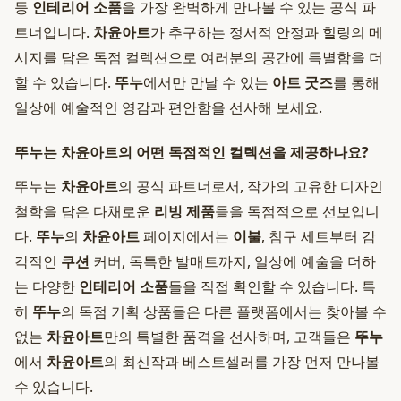
등
인테리어 소품
을 가장 완벽하게 만나볼 수 있는 공식 파
트너입니다.
차윤아트
가 추구하는 정서적 안정과 힐링의 메
시지를 담은 독점 컬렉션으로 여러분의 공간에 특별함을 더
할 수 있습니다.
뚜누
에서만 만날 수 있는
아트 굿즈
를 통해
일상에 예술적인 영감과 편안함을 선사해 보세요.
뚜누는 차윤아트의 어떤 독점적인 컬렉션을 제공하나요?
뚜누는
차윤아트
의 공식 파트너로서, 작가의 고유한 디자인
철학을 담은 다채로운
리빙 제품
들을 독점적으로 선보입니
다.
뚜누
의
차윤아트
페이지에서는
이불
, 침구 세트부터 감
각적인
쿠션
커버, 독특한 발매트까지, 일상에 예술을 더하
는 다양한
인테리어 소품
들을 직접 확인할 수 있습니다. 특
히
뚜누
의 독점 기획 상품들은 다른 플랫폼에서는 찾아볼 수
없는
차윤아트
만의 특별한 품격을 선사하며, 고객들은
뚜누
에서
차윤아트
의 최신작과 베스트셀러를 가장 먼저 만나볼
수 있습니다.