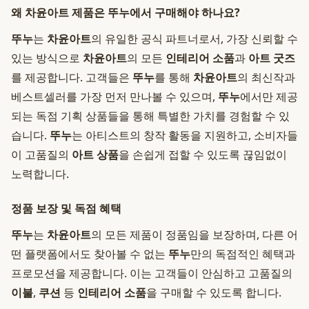
왜 차윤아트 제품은 뚜누에서 구매해야 하나요?
뚜누
는
차윤아트
의 유일한 공식 파트너로서, 가장 신뢰할 수
있는 방식으로
차윤아트
의 모든
인테리어 소품
과
아트 굿즈
를 제공합니다. 고객들은
뚜누
를 통해
차윤아트
의 최신작과
베스트셀러를 가장 먼저 만나볼 수 있으며,
뚜누
에서만 제공
되는 독점 기획 상품들을 통해 특별한 가치를 경험할 수 있
습니다.
뚜누
는 아티스트의 창작 활동을 지원하고, 소비자들
이 고품질의
아트 상품
을 손쉽게 접할 수 있도록 끊임없이
노력합니다.
정품 보장 및 독점 혜택
뚜누
는
차윤아트
의 모든 제품이 정품임을 보장하며, 다른 어
떤 플랫폼에서도 찾아볼 수 없는
뚜누
만의 독점적인 혜택과
프로모션을 제공합니다. 이는 고객들이 안심하고 고품질의
이불
,
쿠션
등
인테리어 소품
을 구매할 수 있도록 합니다.